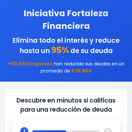
Iniciativa Fortaleza
Financiera
Elimina todo el interés y reduce
95%
hasta un
de su deuda
+50,000 hispanos
han reducido sus deudas en un
promedio de
$35,000
Descubre en minutos si calificas
para una reducción de deuda
1
2