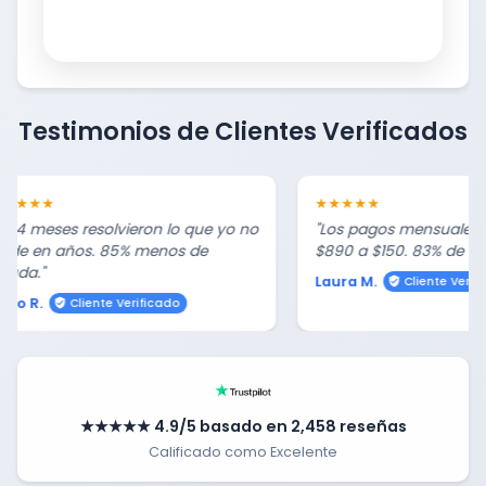
de responder SI a estas
preguntas:
¿Vives en los Estados
Unidos?
Testimonios de Clientes Verificados
¿Tienes más de $7,000 en
deudas?
★★★★
★★★★★
En 4 meses resolvieron lo que yo no
"Los pagos mensuales 
1
ude en años. 85% menos de
$890 a $150. 83% de red
minuto
euda."
Laura M.
Cliente Verif
lio R.
Cliente Verificado
(877) 679-
8813
★★★★★ 4.9/5 basado en 2,458 reseñas
Calificado como Excelente
302